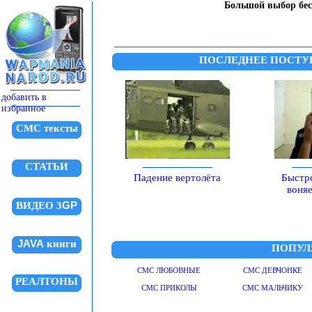
Большой выбор бе
ПОСЛЕДНЕЕ ПОСТУ
добавить в
избранное
СМС тексты
СТАТЬИ
Падение вертолёта
Быстро
воняе
GP
ВИДЕО 3
JAVA
книги
ПОПУЛ
СМС ЛЮБОВНЫЕ
СМС ДЕВЧОНКЕ
РЕАЛТОНЫ
СМС ПРИКОЛЫ
СМС МАЛЬЧИКУ