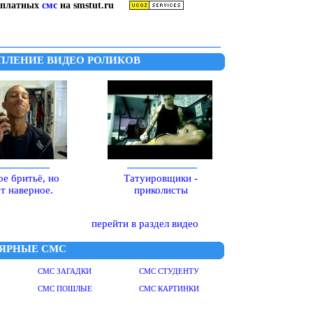
сплатных
смс
на smstut.ru
ПЛЕНИЕ ВИДЕО РОЛИКОВ
е бритьё, но
Татуировщики -
т наверное.
приколисты
перейти в раздел видео
ЯРНЫЕ СМС
СМС ЗАГАДКИ
СМС СТУДЕНТУ
СМС ПОШЛЫЕ
СМС КАРТИНКИ